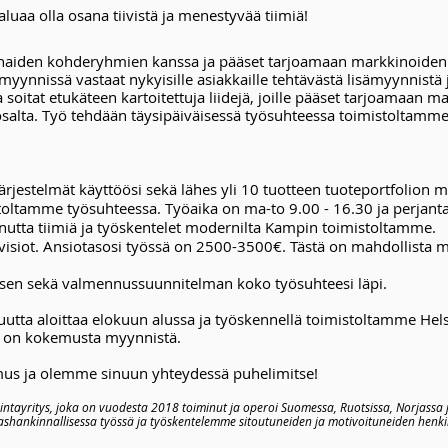
uaa olla osana tiivistä ja menestyvää tiimiä!
rhaiden kohderyhmien kanssa ja pääset tarjoamaan markkinoiden
myynnissä vastaat nykyisille asiakkaille tehtävästä lisämyynnistä 
soitat etukäteen kartoitettuja liidejä, joille pääset tarjoamaan 
salta.
Työ tehdään täysipäiväisessä työsuhteessa toimistoltamme
ärjestelmät käyttöösi sekä lähes yli 10 tuotteen tuoteportfolion
oltamme työsuhteessa. Työaika on ma-to 9.00 - 16.30 ja perjantai
nutta tiimiä ja työskentelet modernilta Kampin toimistoltamme.
isiot. Ansiotasosi työssä on 2500-3500€. Tästä on mahdollista me
ksen sekä valmennussuunnitelman koko työsuhteesi läpi.
tta aloittaa elokuun alussa ja työskennellä toimistoltamme Hels
la on kokemusta myynnistä.
us ja olemme sinuun yhteydessä puhelimitse!
ntayritys, joka on vuodesta 2018 toiminut ja operoi Suomessa, Ruotsissa, Norjassa
ashankinnallisessa työssä ja työskentelemme sitoutuneiden ja motivoituneiden henki