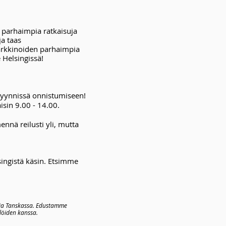
 parhaimpia ratkaisuja
ja taas
markkinoiden parhaimpia
 Helsingissä!
 myynnissä onnistumiseen!
sin 9.00 - 14.00.
nnä reilusti yli, mutta
ingistä käsin. Etsimme
 ja Tanskassa. Edustamme
löiden kanssa.