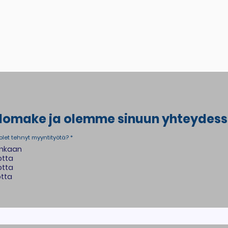
lomake ja olemme sinuun yhteydess
let tehnyt myyntityötä?
*
enkaan
otta
otta
otta