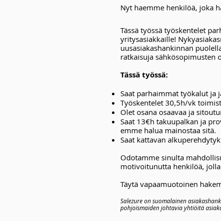
Nyt haemme henkilöä, joka hal
Tässä työssä työskentelet pa
yritysasiakkaille! Nykyasiakas
uusasiakashankinnan puolella 
ratkaisuja sähkösopimusten o
Tässä työssä:
Saat parhaimmat työkalut ja j
Työskentelet 30,5h/vk toimist
Olet osana osaavaa ja sitoutu
Saat 13€h takuupalkan ja prov
emme halua mainostaa sitä.
Saat kattavan alkuperehdyty
Odotamme sinulta mahdollisuu
motivoitunutta henkilöä, jol
Täytä vapaamuotoinen hakem
Salezure on suomalainen asiakashanki
pohjoismaiden johtavia yhtiöitä asiak