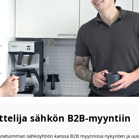
telija sähkön B2B-myyntiin
etuimman sähköyhtiön kanssa B2B myynnissä nykyisten ja uusi