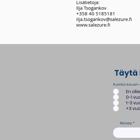
Lisätietoja:
Ilja Tsogankov
+358 40 5185181
ilja.tsogankov@salezure.fi
www.salezure.fi
Täytä 
Kuinka kauan o
En oll
0-1 vu
1-3 vu
+3 vu
Nimesi