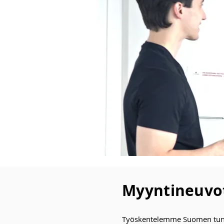
Myyntineuvot
Työskentelemme Suomen tunn